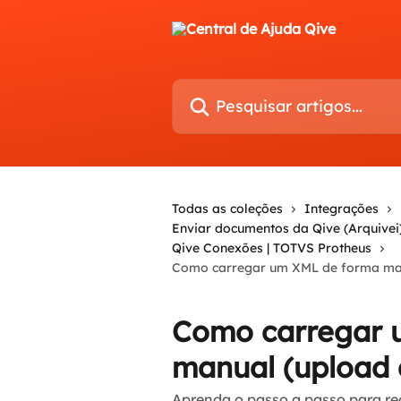
Passar para o conteúdo principal
Pesquisar artigos...
Todas as coleções
Integrações
Enviar documentos da Qive (Arquivei
Qive Conexões | TOTVS Protheus
Como carregar um XML de forma ma
Como carregar 
manual (upload
Aprenda o passo a passo para re