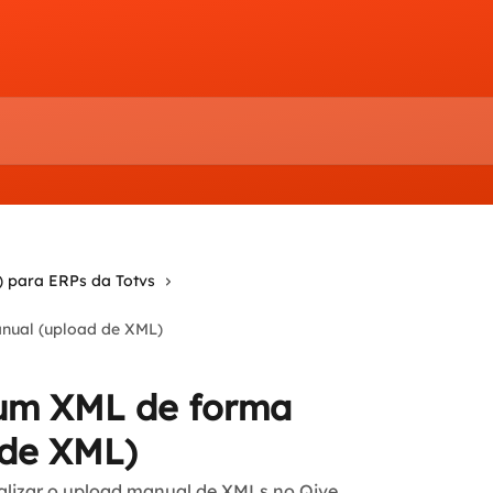
) para ERPs da Totvs
nual (upload de XML)
um XML de forma
 de XML)
alizar o upload manual de XMLs no Qive