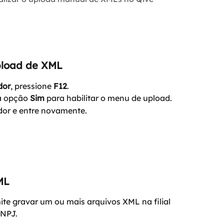
pload de XML
dor
, pressione 
F12
.
a opção 
Sim
 para habilitar o menu de upload.
dor e entre novamente.
ML
ite gravar um ou mais arquivos XML na filial 
CNPJ.