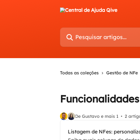
Passar para o conteúdo principal
Pesquisar artigos...
Todas as coleções
Gestão de NFe
Funcionalidades 
De Gustavo e mais 1
2 artig
Listagem de NFes: personaliz