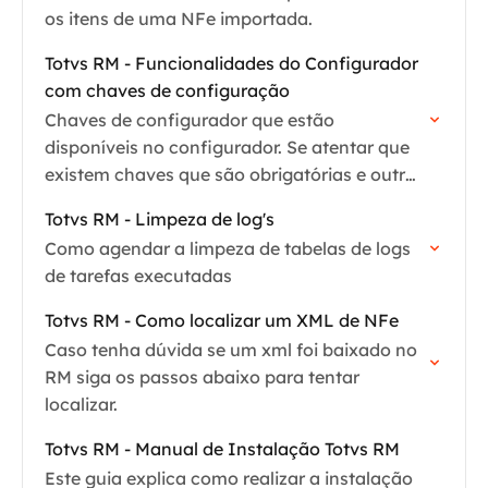
os itens de uma NFe importada.
Totvs RM - Funcionalidades do Configurador
com chaves de configuração
Chaves de configurador que estão
disponíveis no configurador. Se atentar que
existem chaves que são obrigatórias e outras
opcionais, específicas para clientes da
Totvs RM - Limpeza de log's
conexão e específicas para clientes
Como agendar a limpeza de tabelas de logs
Arquivei(Qive).
de tarefas executadas
Totvs RM - Como localizar um XML de NFe
Caso tenha dúvida se um xml foi baixado no
RM siga os passos abaixo para tentar
localizar.
Totvs RM - Manual de Instalação Totvs RM
Este guia explica como realizar a instalação